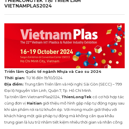
THIENLONGTEK TẠI TRIỂN LÃM
VIETNAMPLAS2024
Triển lãm Quốc tế ngành Nhựa và Cao su 2024
Thời gian:
Từ 16 đến 19/10/2024
Địa điểm:
Trung tâm Triển lãm và Hội nghị Sài Gòn (SECC) – 799
Đại lộ Nguyễn Văn Linh, Quận 7, Tp. Hồ Chí Minh.
Tại triển lãm VietnamPlas2024,
ThienLongTek
có cơ hội hợp tác
cùng đơn vị
Haitian
giới thiệu mô hình gập nắp tự động ngay sau
khi sản phẩm rơi ra từ khuôn ép. Với mong muốn giới thiệu với
khách hàng một giải pháp tự động mà không cần qua khâu
trung gian là lưu trữ nhằm tiết kiệm nhiều thời gian và nhân công.